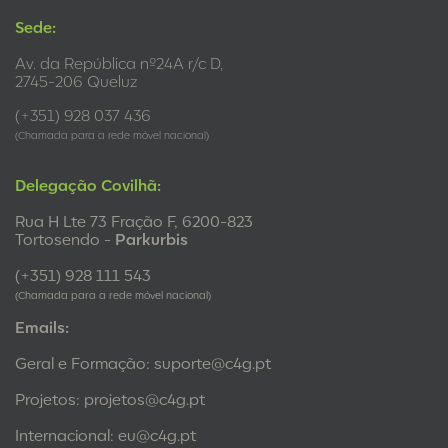
Sede:
Av. da República nº24A r/c D,
2745-206 Queluz
(+351) 928 037 436
(Chamada para a rede móvel nacional)
Delegação Covilhã:
Rua H Lte 73 Fração F, 6200-823
Tortosendo -
Parkurbis
(+351) 928 111 543
(Chamada para a rede móvel nacional)
Emails:
Geral e Formação:
suporte@c4g.pt
Projetos:
projetos@c4g.pt
Internacional:
eu@c4g.pt