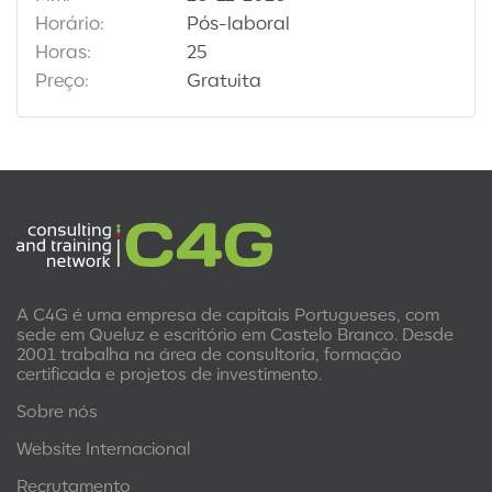
Horário:
Pós-laboral
Horas:
25
Preço:
Gratuita
A C4G é uma empresa de capitais Portugueses, com
sede em Queluz e escritório em Castelo Branco. Desde
2001 trabalha na área de consultoria, formação
certificada e projetos de investimento.
Sobre nós
Website Internacional
Recrutamento