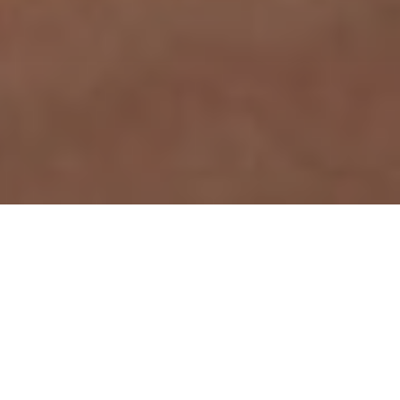
A C4G através do
programa
Pessoas2030 tem
diversas ações de